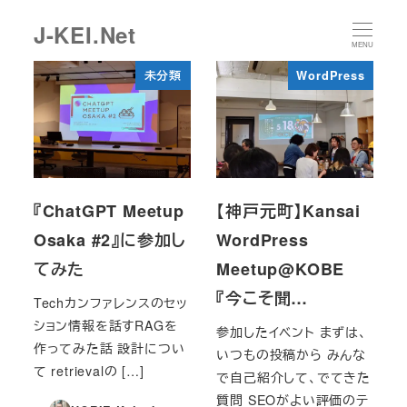
メ
J-KEI.Net
イ
MENU
ン
未分類
WordPress
コ
ン
テ
ン
ツ
『ChatGPT Meetup
【神戸元町】Kansai
へ
Osaka #2』に参加し
WordPress
移
てみた
Meetup@KOBE
動
『今こそ聞…
Techカンファレンスのセッ
ション情報を話すRAGを
参加したイベント まずは、
作ってみた話 設計につい
いつもの投稿から みんな
て retrievalの […]
で自己紹介して、でてきた
質問 SEOがよい評価のテ