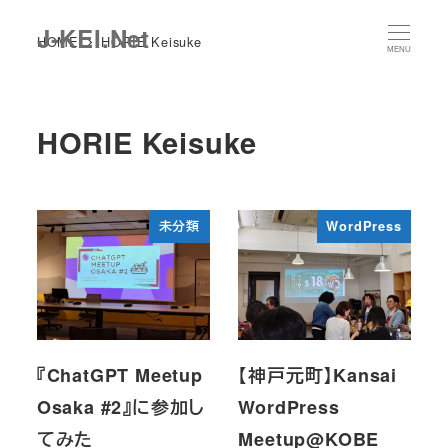
メ
J-KEI.Net
HOME
HORIE Keisuke
イ
MENU
ン
コ
HORIE Keisuke
ン
テ
ン
ツ
未分類
WordPress
へ
移
動
『ChatGPT Meetup
【神戸元町】Kansai
Osaka #2』に参加し
WordPress
てみた
Meetup@KOBE